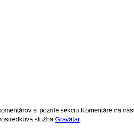
komentárov si pozrite sekciu Komentáre na nás
prostredkúva služba
Gravatar
.