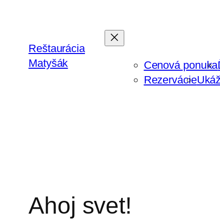
Skip
to
content
Reštaurácia
Matyšák
Cenová ponuka
Rezervácie
Ukáž
Ahoj svet!