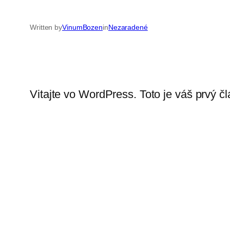
Written by
VinumBozen
in
Nezaradené
Vitajte vo WordPress. Toto je váš prvý č