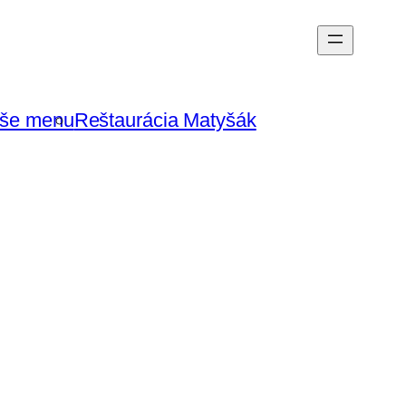
še menu
Reštaurácia Matyšák