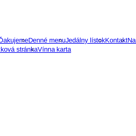
Ďakujeme
Denné menu
Jedálny lístok
Kontakt
Na
ková stránka
Vínna karta